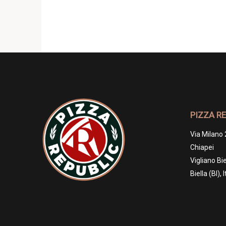
PIZZA R
Via Milano 
Chiapei
Vigliano Bi
Biella (BI), I