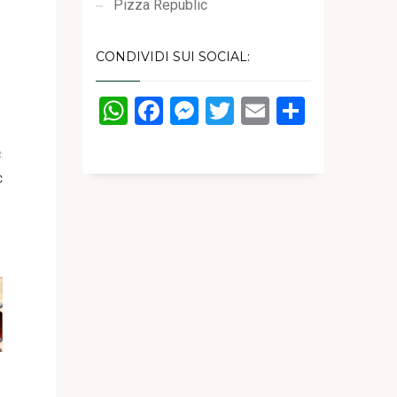
Pizza Republic
CONDIVIDI SUI SOCIAL:
WhatsApp
Facebook
Messenger
Twitter
Email
Condivi
:
C