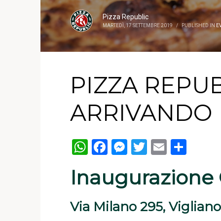
Pizza Republic
MARTEDÌ, 17 SETTEMBRE 2019
/
PUBLISHED IN
E
PIZZA REPUB
ARRIVANDO
WhatsApp
Facebook
Messenger
Twitter
Email
Cond
Inaugurazione 
Via Milano 295, Vigliano