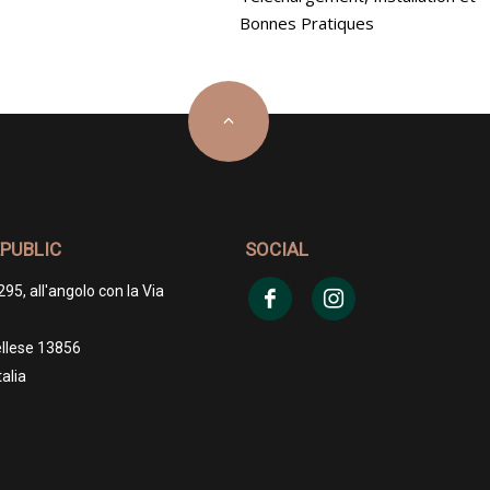
Bonnes Pratiques
EPUBLIC
SOCIAL
295, all'angolo con la Via
ellese 13856
talia