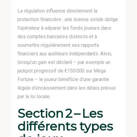
La régulation influence directement la
protection financière : une licence solide oblige
l’opérateur à séparer les fonds joueurs dans
des comptes bancaires distincts et à
soumettre régulièrement ses rapports
financiers aux auditeurs indépendants. Ainsi,
lorsqu’un gain est déclaré – par exemple un
jackpot progressif de €150 000 sur Mega
Fortune – le joueur bénéficie d’une garantie
légale d’encaissement dans les délais prévus
par la loi locale.
Section 2 – Les
différents types