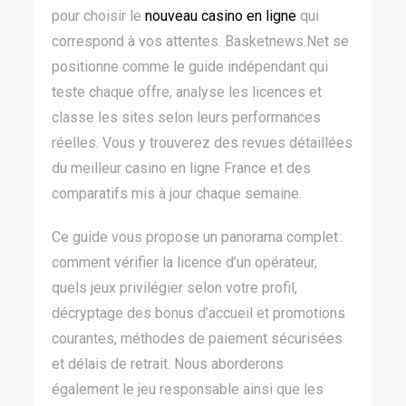
pour choisir le
nouveau casino en ligne
qui
correspond à vos attentes. Basketnews.Net se
positionne comme le guide indépendant qui
teste chaque offre, analyse les licences et
classe les sites selon leurs performances
réelles. Vous y trouverez des revues détaillées
du meilleur casino en ligne France et des
comparatifs mis à jour chaque semaine.
Ce guide vous propose un panorama complet :
comment vérifier la licence d’un opérateur,
quels jeux privilégier selon votre profil,
décryptage des bonus d’accueil et promotions
courantes, méthodes de paiement sécurisées
et délais de retrait. Nous aborderons
également le jeu responsable ainsi que les