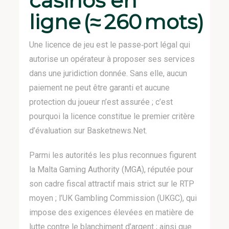
casinos en
ligne (≈ 260 mots)
Une licence de jeu est le passe‑port légal qui
autorise un opérateur à proposer ses services
dans une juridiction donnée. Sans elle, aucun
paiement ne peut être garanti et aucune
protection du joueur n’est assurée ; c’est
pourquoi la licence constitue le premier critère
d’évaluation sur Basketnews.Net.
Parmi les autorités les plus reconnues figurent
la Malta Gaming Authority (MGA), réputée pour
son cadre fiscal attractif mais strict sur le RTP
moyen ; l’UK Gambling Commission (UKGC), qui
impose des exigences élevées en matière de
lutte contre le blanchiment d’argent ; ainsi que