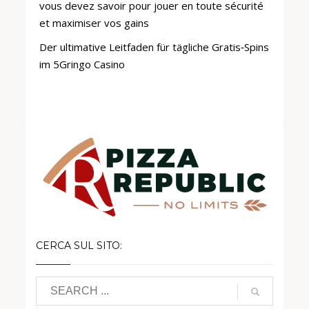
vous devez savoir pour jouer en toute sécurité
et maximiser vos gains
Der ultimative Leitfaden für tägliche Gratis‑Spins
im 5Gringo Casino
CERCA SUL SITO: