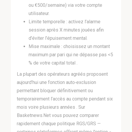
ou €500/semaine) via votre compte
utilisateur.
Limite temporelle : activez l’alarme
session après X minutes jouées afin
d’éviter l’épuisement mental.
Mise maximale : choisissez un montant
maximum par pari qui ne dépasse pas <5
% de votre capital total .
La plupart des opérateurs agréés proposent
aujourd’hui une fonction auto‑exclusion
permettant bloquer définitivement ou
temporairement l’accès au compte pendant six
mois voire plusieurs années . Sur
Basketnews.Net vous pouvez comparer
rapidement chaque politique RGS/GRS —
certaines plateformes offrent même l’option «