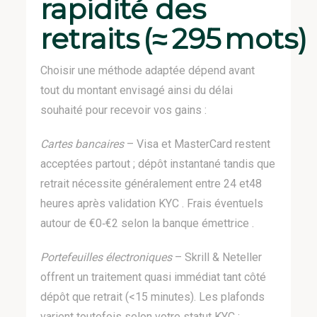
rapidité des
retraits (≈ 295 mots)
Choisir une méthode adaptée dépend avant
tout du montant envisagé ainsi du délai
souhaité pour recevoir vos gains :
Cartes bancaires
– Visa et MasterCard restent
acceptées partout ; dépôt instantané tandis que
retrait nécessite généralement entre 24 et48
heures après validation KYC . Frais éventuels
autour de €0‑€2 selon la banque émettrice .
Portefeuilles électroniques
– Skrill & Neteller
offrent un traitement quasi immédiat tant côté
dépôt que retrait (<15 minutes). Les plafonds
varient toutefois selon votre statut KYC :