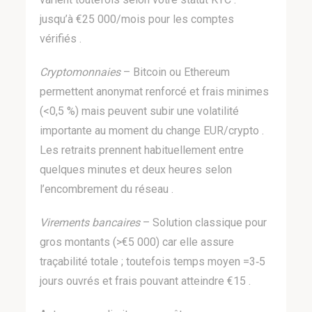
jusqu’à €25 000/mois pour les comptes
vérifiés .
Cryptomonnaies
– Bitcoin ou Ethereum
permettent anonymat renforcé et frais minimes
(<0,5 %) mais peuvent subir une volatilité
importante au moment du change EUR/crypto .
Les retraits prennent habituellement entre
quelques minutes et deux heures selon
l’encombrement du réseau .
Virements bancaires
– Solution classique pour
gros montants (>€5 000) car elle assure
traçabilité totale ; toutefois temps moyen =3‑5
jours ouvrés et frais pouvant atteindre €15 .