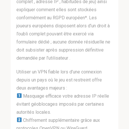
complet , adresse IP , habitudes de jeu) ainsi
expliquer comment elles sont stockées
conformément au RGPD européen*. Les
joueurs européens disposent alors d’un droit à
l’oubli complet pouvant être exercé via
formulaire dédié ; aucune donnée résiduelle ne
doit subsister après suppression définitive
demandée par l’utilisateur .
Utiliser un VPN fiable lors d’une connexion
depuis un pays où le jeu est restreint offre
deux avantages majeurs :
Masquage efficace votre adresse IP réelle
évitant géoblocages imposés par certaines
autorités locales.
Chiffrement supplémentaire grâce aux
protocoles OpenVPN ou WireGuard