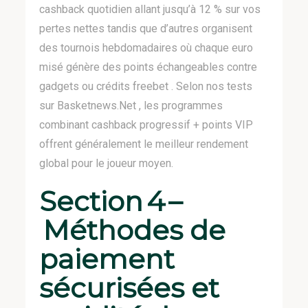
cashback quotidien allant jusqu’à 12 % sur vos
pertes nettes tandis que d’autres organisent
des tournois hebdomadaires où chaque euro
misé génère des points échangeables contre
gadgets ou crédits freebet . Selon nos tests
sur Basketnews.Net , les programmes
combinant cashback progressif + points VIP
offrent généralement le meilleur rendement
global pour le joueur moyen.
Section 4 –
Méthodes de
paiement
sécurisées et