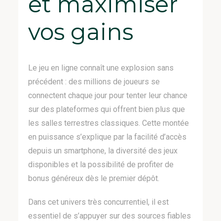
et maximiser
vos gains
Le jeu en ligne connaît une explosion sans
précédent : des millions de joueurs se
connectent chaque jour pour tenter leur chance
sur des plateformes qui offrent bien plus que
les salles terrestres classiques. Cette montée
en puissance s’explique par la facilité d’accès
depuis un smartphone, la diversité des jeux
disponibles et la possibilité de profiter de
bonus généreux dès le premier dépôt.
Dans cet univers très concurrentiel, il est
essentiel de s’appuyer sur des sources fiables