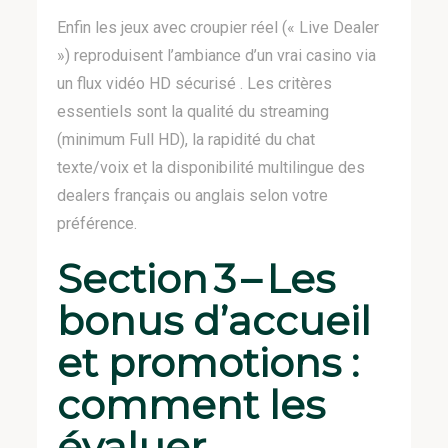
Enfin les jeux avec croupier réel (« Live Dealer
») reproduisent l’ambiance d’un vrai casino via
un flux vidéo HD sécurisé . Les critères
essentiels sont la qualité du streaming
(minimum Full HD), la rapidité du chat
texte/voix et la disponibilité multilingue des
dealers français ou anglais selon votre
préférence.
Section 3 – Les
bonus d’accueil
et promotions :
comment les
évaluer