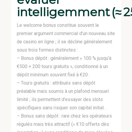
intelligemment (≈ 2
Le welcome bonus constitue souvent le
premier argument commercial d’un nouveau site
de casino en ligne ; il se décline généralement
sous trois formes distinctes :
– Bonus dépôt : généralement « 100 % jusqu’à
€500 + 200 tours gratuits », conditionné à un
dépôt minimum souvent fixé à €20 .
– Tours gratuits : attribués sans dépôt
préalable mais soumis à un plafond mensuel
limité ; ils permettent d’essayer des slots
spécifiques sans risquer son capital initial .
– Bonus sans dépôt : rare chez les opérateurs
régulés mais très attractif (« €10 offerts dès