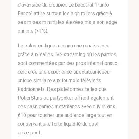
d’avantage du croupier. Le baccarat “Punto
Banco” attire surtout les high rollers grâce à
ses mises minimales élevées mais son edge
minime (<1%).
Le poker en ligne a connu une renaissance
grâce aux salles live‑streaming où les parties
sont commentées par des pros internationaux ;
cela crée une expérience spectateur‑joueur
unique similaire aux tournois télévisés
traditionnels. Des plateformes telles que
PokerStars ou partypoker offrent également
des cash games instantanés avec buy‑in dès
€10 pour toucher une audience large tout en
conservant une forte liquidité du pool
prize‑pool .