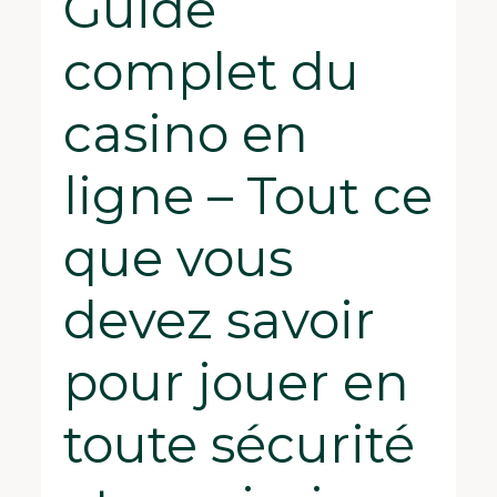
Guide
complet du
casino en
ligne – Tout ce
que vous
devez savoir
pour jouer en
toute sécurité