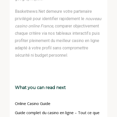
Basketnews.Net demeure votre partenaire
privilégié pour identifier rapidement le
nouveau
casino online France
, comparer objectivement
chaque critère via nos tableaux interactifs puis
profiter pleinement du meilleur casino en ligne
adapté à votre profil sans compromettre
sécurité ni budget personnel.
What you can read next
Online Casino Guide
Guide complet du casino en ligne – Tout ce que