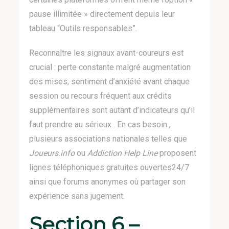
pause illimitée » directement depuis leur
tableau “Outils responsables”.
Reconnaître les signaux avant-coureurs est
crucial : perte constante malgré augmentation
des mises, sentiment d’anxiété avant chaque
session ou recours fréquent aux crédits
supplémentaires sont autant d’indicateurs qu’il
faut prendre au sérieux . En cas besoin ,
plusieurs associations nationales telles que
Joueurs.info
ou
Addiction Help Line
proposent
lignes téléphoniques gratuites ouvertes24/7
ainsi que forums anonymes où partager son
expérience sans jugement.
Section 6 –