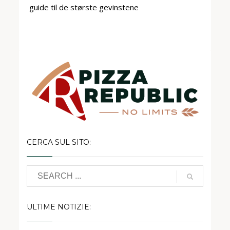
guide til de største gevinstene
CERCA SUL SITO:
ULTIME NOTIZIE: