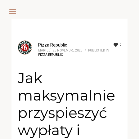
Pizza Republic
0
MARTEDÌ, 25 NOVEMBRE 2025
/
PUBLISHED IN
PIZZA REPUBLIC
Jak
maksymalnie
przyspieszyć
wypłaty i