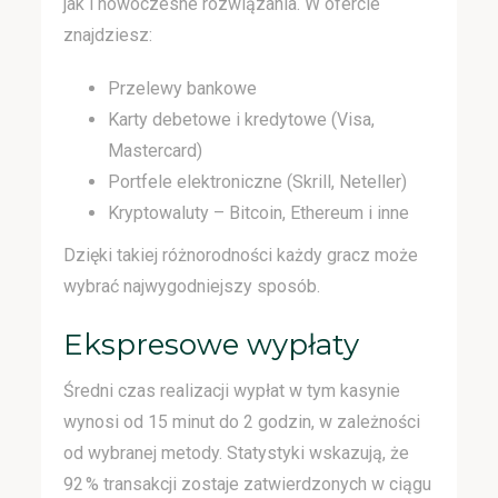
jak i nowoczesne rozwiązania. W ofercie
znajdziesz:
Przelewy bankowe
Karty debetowe i kredytowe (Visa,
Mastercard)
Portfele elektroniczne (Skrill, Neteller)
Kryptowaluty – Bitcoin, Ethereum i inne
Dzięki takiej różnorodności każdy gracz może
wybrać najwygodniejszy sposób.
Ekspresowe wypłaty
Średni czas realizacji wypłat w tym kasynie
wynosi od 15 minut do 2 godzin, w zależności
od wybranej metody. Statystyki wskazują, że
92 % transakcji zostaje zatwierdzonych w ciągu