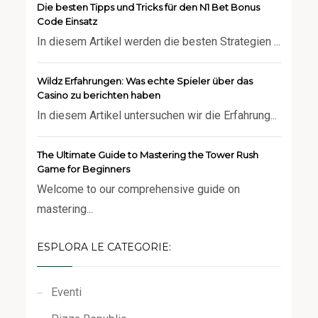
Die besten Tipps und Tricks für den N1 Bet Bonus
Code Einsatz
In diesem Artikel werden die besten Strategien ...
Wildz Erfahrungen: Was echte Spieler über das
Casino zu berichten haben
In diesem Artikel untersuchen wir die Erfahrung...
The Ultimate Guide to Mastering the Tower Rush
Game for Beginners
Welcome to our comprehensive guide on
mastering...
ESPLORA LE CATEGORIE:
Eventi