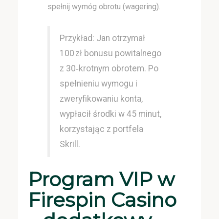
spełnij wymóg obrotu (wagering).
Przykład: Jan otrzymał
100 zł bonusu powitalnego
z 30‑krotnym obrotem. Po
spełnieniu wymogu i
zweryfikowaniu konta,
wypłacił środki w 45 minut,
korzystając z portfela
Skrill.
Program VIP w
Firespin Casino