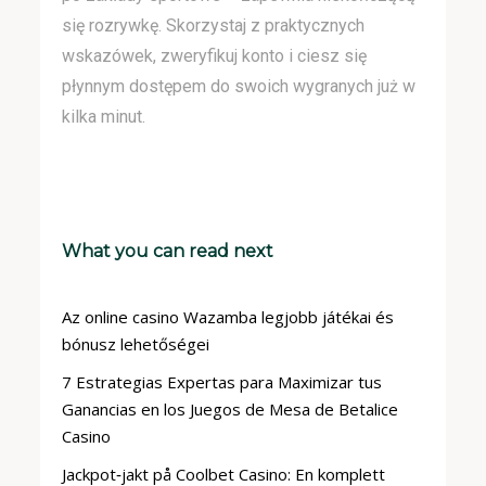
się rozrywkę. Skorzystaj z praktycznych
wskazówek, zweryfikuj konto i ciesz się
płynnym dostępem do swoich wygranych już w
kilka minut.
What you can read next
Az online casino Wazamba legjobb játékai és
bónusz lehetőségei
7 Estrategias Expertas para Maximizar tus
Ganancias en los Juegos de Mesa de Betalice
Casino
Jackpot‑jakt på Coolbet Casino: En komplett