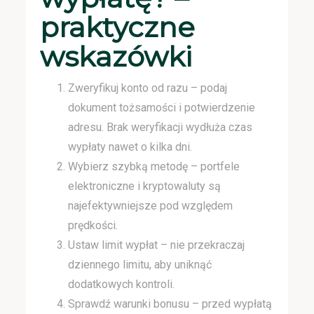
praktyczne
wskazówki
Zweryfikuj konto od razu – podaj
dokument tożsamości i potwierdzenie
adresu. Brak weryfikacji wydłuża czas
wypłaty nawet o kilka dni.
Wybierz szybką metodę – portfele
elektroniczne i kryptowaluty są
najefektywniejsze pod względem
prędkości.
Ustaw limit wypłat – nie przekraczaj
dziennego limitu, aby uniknąć
dodatkowych kontroli.
Sprawdź warunki bonusu – przed wypłatą