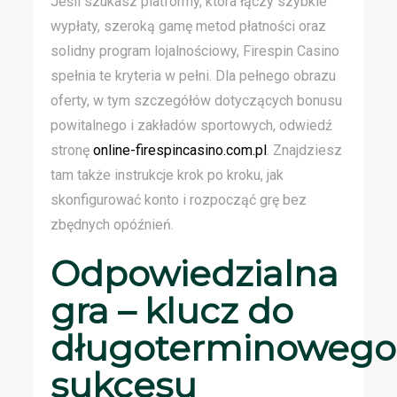
Jeśli szukasz platformy, która łączy szybkie
wypłaty, szeroką gamę metod płatności oraz
solidny program lojalnościowy, Firespin Casino
spełnia te kryteria w pełni. Dla pełnego obrazu
oferty, w tym szczegółów dotyczących bonusu
powitalnego i zakładów sportowych, odwiedź
stronę
online-firespincasino.com.pl
. Znajdziesz
tam także instrukcje krok po kroku, jak
skonfigurować konto i rozpocząć grę bez
zbędnych opóźnień.
Odpowiedzialna
gra – klucz do
długoterminowego
sukcesu