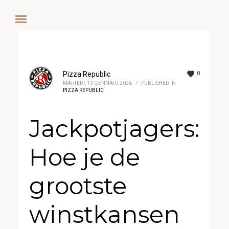
Pizza Republic
0
MARTEDÌ, 13 GENNAIO 2026
/
PUBLISHED IN
PIZZA REPUBLIC
Jackpotjagers:
Hoe je de
grootste
winstkansen