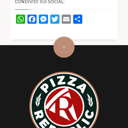
CONDIVIDI SUI SOCIAL:
WhatsApp
Facebook
Messenger
Twitter
Email
Condividi