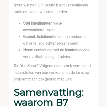
grote winsten. B7 Casino biedt verschillende
tools om verantwoord te spelen:
Stel inleglimieten
via je
accountinstellingen.
Gebruik tijdslimieten
om te voorkomen
dat je te lang achter elkaar speelt.
Neem contact op met de klantenservice
voor zelfuitsluiting of advies.
Did You Know?
Volgens onderzoek vermindert
het instellen van een verlieslimiet de kans op
problematisch gokgedrag met 30 %.
Samenvatting:
waarom B7