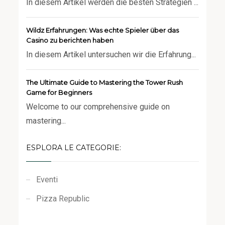
In diesem Artikel werden die besten Strategien ...
Wildz Erfahrungen: Was echte Spieler über das
Casino zu berichten haben
In diesem Artikel untersuchen wir die Erfahrung...
The Ultimate Guide to Mastering the Tower Rush
Game for Beginners
Welcome to our comprehensive guide on
mastering...
ESPLORA LE CATEGORIE:
Eventi
Pizza Republic