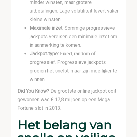
minder winsten, maar grotere
uitbetalingen. Lage volatiliteit levert vaker
kleine winsten.
Maximale inzet:
Sommige progressieve
jackpots vereisen een minimale inzet om
in aanmerking te komen.
Jackpot‑type:
Fixed, random of
progressief. Progressieve jackpots
groeien het snelst, maar zijn moeilijker te
winnen.
Did You Know?
De grootste online jackpot ooit
gewonnen was € 17,8 miljoen op een Mega
Fortune slot in 2013.
Het belang van