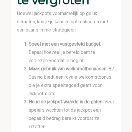
te vergroten
Hoewel jackpots voornamelijk op geluk
berusten, kun je je kansen optimaliseren met
een paar slimme strategieën:
Speel met een vastgesteld budget.
Bepaal hoeveel je bereid bent te
verliezen voordat je begint.
Maak gebruik van welkomstbonussen.
B7
Casino biedt een royale welkomstbonus
die je extra speeltegoed geeft voor
jackpot‑slots.
Houd de jackpot‑waarde in de gaten.
Veel
spelers wachten tot de jackpot een
bepaald bedrag bereikt voordat ze
inzetten.