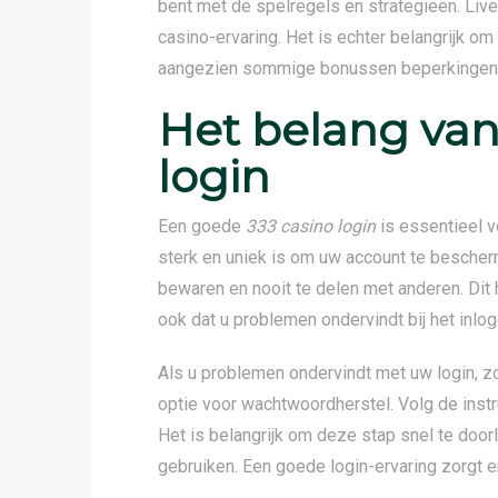
bent met de spelregels en strategieën. Live
casino-ervaring. Het is echter belangrijk om
aangezien sommige bonussen beperkingen
Het belang van
login
Een goede
333 casino login
is essentieel 
sterk en uniek is om uw account te bescher
bewaren en nooit te delen met anderen. Dit 
ook dat u problemen ondervindt bij het inlo
Als u problemen ondervindt met uw login, z
optie voor wachtwoordherstel. Volg de inst
Het is belangrijk om deze stap snel te door
gebruiken. Een goede login-ervaring zorgt e