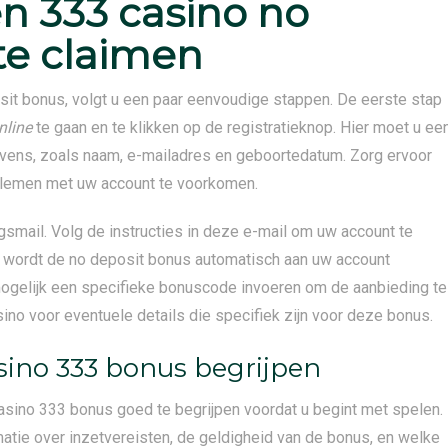
n 333 casino no
te claimen
sit bonus, volgt u een paar eenvoudige stappen. De eerste stap
nline
te gaan en te klikken op de registratieknop. Hier moet u ee
evens, zoals naam, e-mailadres en geboortedatum. Zorg ervoor
roblemen met uw account te voorkomen.
gsmail. Volg de instructies in deze e-mail om uw account te
d, wordt de no deposit bonus automatisch aan uw account
gelijk een specifieke bonuscode invoeren om de aanbieding te
sino voor eventuele details die specifiek zijn voor deze bonus.
sino 333 bonus begrijpen
asino 333 bonus goed te begrijpen voordat u begint met spelen.
tie over inzetvereisten, de geldigheid van de bonus, en welke