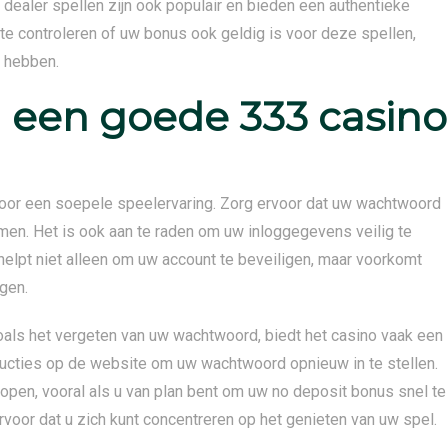
 dealer spellen zijn ook populair en bieden een authentieke
 te controleren of uw bonus ook geldig is voor deze spellen,
 hebben.
 een goede 333 casino
voor een soepele speelervaring. Zorg ervoor dat uw wachtwoord
men. Het is ook aan te raden om uw inloggegevens veilig te
helpt niet alleen om uw account te beveiligen, maar voorkomt
ggen.
oals het vergeten van uw wachtwoord, biedt het casino vaak een
ructies op de website om uw wachtwoord opnieuw in te stellen.
lopen, vooral als u van plan bent om uw no deposit bonus snel te
rvoor dat u zich kunt concentreren op het genieten van uw spel.