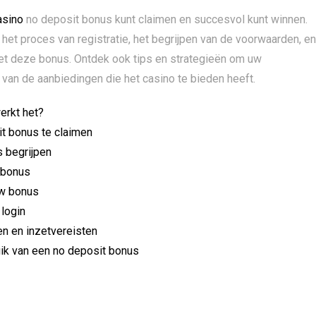
asino
no deposit bonus kunt claimen en succesvol kunt winnen.
het proces van registratie, het begrijpen van de voorwaarden, e
et deze bonus. Ontdek ook tips en strategieën om uw
n van de aanbiedingen die het casino te bieden heeft.
erkt het?
t bonus te claimen
 begrijpen
 bonus
uw bonus
login
n en inzetvereisten
ik van een no deposit bonus