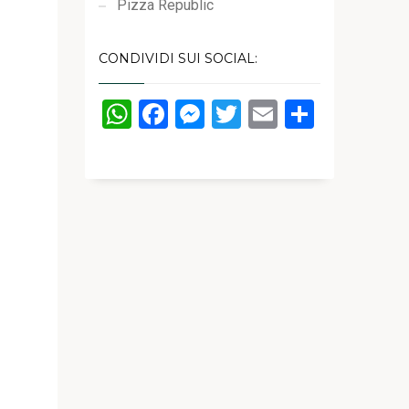
Pizza Republic
CONDIVIDI SUI SOCIAL:
WhatsApp
Facebook
Messenger
Twitter
Email
Condivi