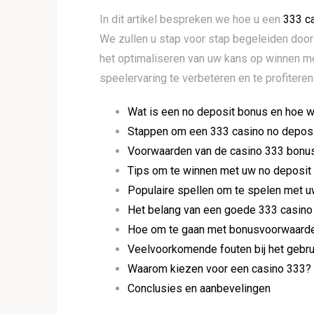
In dit artikel bespreken we hoe u een
333 c
We zullen u stap voor stap begeleiden door 
het optimaliseren van uw kans op winnen m
speelervaring te verbeteren en te profitere
Wat is een no deposit bonus en hoe w
Stappen om een 333 casino no deposi
Voorwaarden van de casino 333 bonus
Tips om te winnen met uw no deposit
Populaire spellen om te spelen met 
Het belang van een goede 333 casino 
Hoe om te gaan met bonusvoorwaarde
Veelvoorkomende fouten bij het gebru
Waarom kiezen voor een casino 333?
Conclusies en aanbevelingen