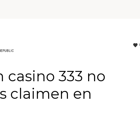
REPUBLIC
n casino 333 no
s claimen en
ividi