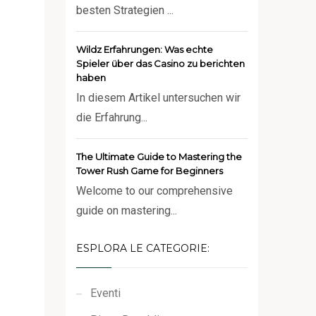
besten Strategien ...
n
Wildz Erfahrungen: Was echte
Spieler über das Casino zu berichten
haben
In diesem Artikel untersuchen wir
die Erfahrung...
The Ultimate Guide to Mastering the
Tower Rush Game for Beginners
Welcome to our comprehensive
guide on mastering...
ESPLORA LE CATEGORIE:
Eventi