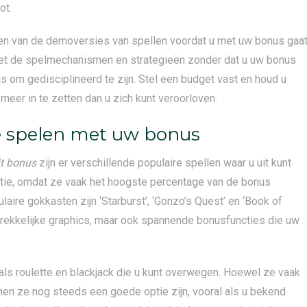
ot.
ken van de demoversies van spellen voordat u met uw bonus gaa
 met de spelmechanismen en strategieën zonder dat u uw bonus
 is om gedisciplineerd te zijn. Stel een budget vast en houd u
 meer in te zetten dan u zich kunt veroorloven.
te spelen met uw bonus
it bonus
zijn er verschillende populaire spellen waar u uit kunt
ptie, omdat ze vaak het hoogste percentage van de bonus
laire gokkasten zijn ‘Starburst’, ‘Gonzo’s Quest’ en ‘Book of
trekkelijke graphics, maar ook spannende bonusfuncties die uw
als roulette en blackjack die u kunt overwegen. Hoewel ze vaak
nen ze nog steeds een goede optie zijn, vooral als u bekend