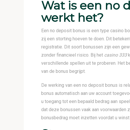
Wat is een no 
werkt het?
Een no deposit bonus is een type casino bo
zij een storting hoeven te doen. Dit beteken
registratie. Dit soort bonussen zijn een g
zonder financieel risico. Bij het
casino 333
k
verschillende spellen uit te proberen. Het 
van de bonus begrijpt.
De werking van een no deposit bonus is relat
bonus automatisch aan uw account toegevoe
u toegang tot een bepaald bedrag aan speelt
dat deze bonussen vaak aan voorwaarden zij
bonusbedrag moet inzetten voordat u winst