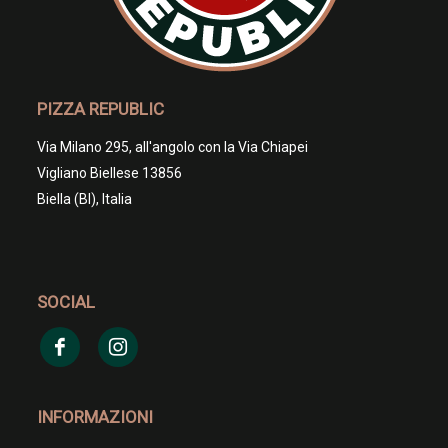
PIZZA REPUBLIC
Via Milano 295, all'angolo con la Via Chiapei
Vigliano Biellese 13856
Biella (BI), Italia
SOCIAL
INFORMAZIONI