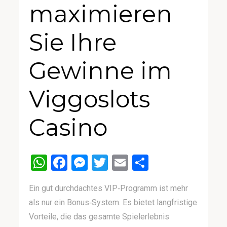
maximieren
Sie Ihre
Gewinne im
Viggoslots
Casino
WhatsApp
Facebook
Messenger
Twitter
Email
Condividi
Ein gut durchdachtes VIP‑Programm ist mehr
als nur ein Bonus‑System. Es bietet langfristige
Vorteile, die das gesamte Spielerlebnis