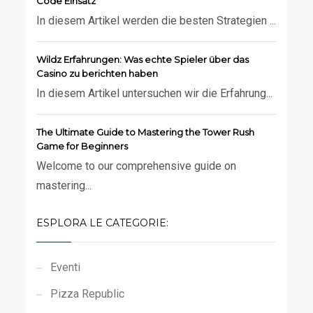
Code Einsatz
In diesem Artikel werden die besten Strategien ...
Wildz Erfahrungen: Was echte Spieler über das
Casino zu berichten haben
In diesem Artikel untersuchen wir die Erfahrung...
The Ultimate Guide to Mastering the Tower Rush
Game for Beginners
Welcome to our comprehensive guide on
mastering...
ESPLORA LE CATEGORIE:
Eventi
Pizza Republic