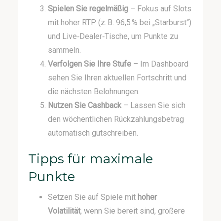
Spielen Sie regelmäßig
– Fokus auf Slots
mit hoher RTP (z. B. 96,5 % bei „Starburst“)
und Live‑Dealer‑Tische, um Punkte zu
sammeln.
Verfolgen Sie Ihre Stufe
– Im Dashboard
sehen Sie Ihren aktuellen Fortschritt und
die nächsten Belohnungen.
Nutzen Sie Cashback
– Lassen Sie sich
den wöchentlichen Rückzahlungsbetrag
automatisch gutschreiben.
Tipps für maximale
Punkte
Setzen Sie auf Spiele mit
hoher
Volatilität
, wenn Sie bereit sind, größere