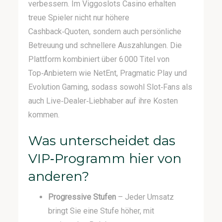
verbessern. Im Viggoslots Casino erhalten
treue Spieler nicht nur höhere
Cashback‑Quoten, sondern auch persönliche
Betreuung und schnellere Auszahlungen. Die
Plattform kombiniert über 6 000 Titel von
Top‑Anbietern wie NetEnt, Pragmatic Play und
Evolution Gaming, sodass sowohl Slot‑Fans als
auch Live‑Dealer‑Liebhaber auf ihre Kosten
kommen.
Was unterscheidet das
VIP‑Programm hier von
anderen?
Progressive Stufen
– Jeder Umsatz
bringt Sie eine Stufe höher, mit