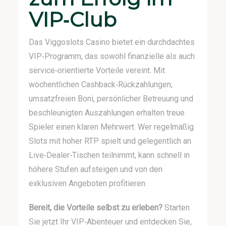
VIP‑Club
Das Viggoslots Casino bietet ein durchdachtes
VIP‑Programm, das sowohl finanzielle als auch
service‑orientierte Vorteile vereint. Mit
wöchentlichen Cashback‑Rückzahlungen,
umsatzfreien Boni, persönlicher Betreuung und
beschleunigten Auszahlungen erhalten treue
Spieler einen klaren Mehrwert. Wer regelmäßig
Slots mit hoher RTP spielt und gelegentlich an
Live‑Dealer‑Tischen teilnimmt, kann schnell in
höhere Stufen aufsteigen und von den
exklusiven Angeboten profitieren.
Bereit, die Vorteile selbst zu erleben?
Starten
Sie jetzt Ihr VIP‑Abenteuer und entdecken Sie,