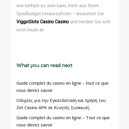
wie einfach es sein kann, mehr aus Ihrem
Spielbudget herauszuholen – besuchen Sie
ViggoSlots Casino Casino
und melden Sie sich
noch heute an.
What you can read next
Guide complet du casino en ligne – tout ce que
vous devez savoir
Οδηγίες για την Εγκατάσταση και Χρήση του
Zet Casino APK σε Κινητές Συσκευές
Guide complet du casino en ligne – Tout ce que
vous devez savoir