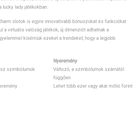
a lucky lady játékokban.
 Charm slotok is egyre innovatívabb bónuszokat és funkciókat
l a virtuális valóság játékok, új dimenziót adhatnak a
gyelemmel kísérniük ezeket a trendeket, hogy a legjobb
Nyeremény
nusz szimbólumok
Változó, a szimbólumok számától
függően
yeremény
Lehet több ezer vagy akár millió forint