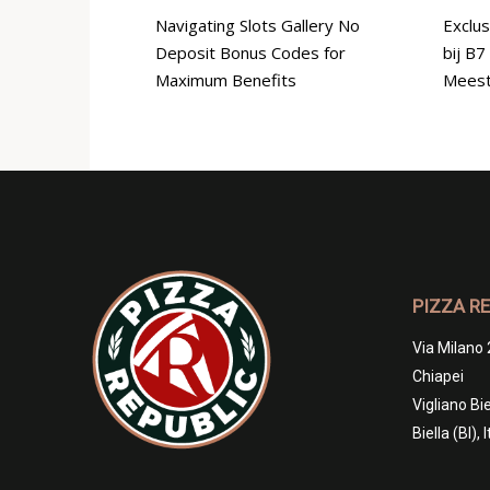
Navigating Slots Gallery No
Exclus
Deposit Bonus Codes for
bij B7
Maximum Benefits
Meeste
PIZZA R
Via Milano 
Chiapei
Vigliano Bi
Biella (BI), I