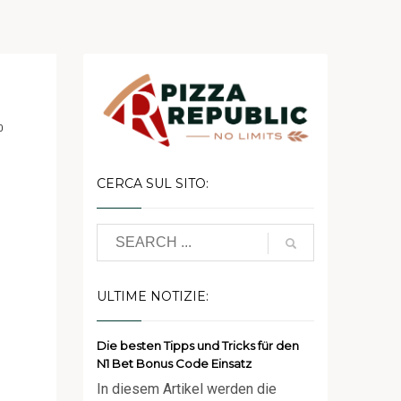
0
CERCA SUL SITO:
ULTIME NOTIZIE:
Die besten Tipps und Tricks für den
N1 Bet Bonus Code Einsatz
In diesem Artikel werden die