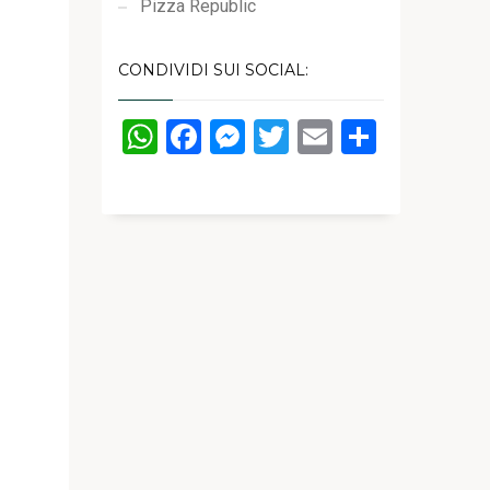
Pizza Republic
CONDIVIDI SUI SOCIAL:
WhatsApp
Facebook
Messenger
Twitter
Email
Condivi