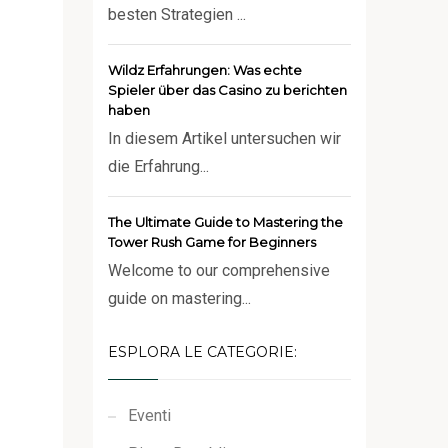
besten Strategien ...
s
Wildz Erfahrungen: Was echte
Spieler über das Casino zu berichten
haben
In diesem Artikel untersuchen wir
die Erfahrung...
The Ultimate Guide to Mastering the
Tower Rush Game for Beginners
Welcome to our comprehensive
guide on mastering...
ESPLORA LE CATEGORIE:
Eventi