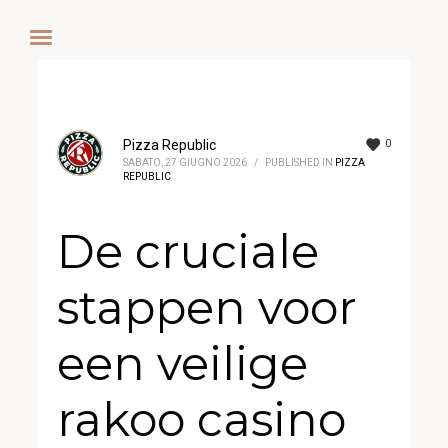
Pizza Republic
0
SABATO, 27 GIUGNO 2026
/
PUBLISHED IN
PIZZA
REPUBLIC
De cruciale
stappen voor
een veilige
rakoo casino