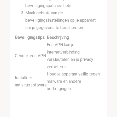
beveiligingspatches hebt.
Maak gebruik van de
beveiligingsinstellingen op je apparaat
om je gegevens te beschermen.
Beveiligingstips
Beschrijving
Een VPN kan je
internetverbinding
Gebruik een VPN
versleutelen en je privacy
verbeteren.
Houd je apparaat veilig tegen
Installeer
malware en andere
antivirussoftware
bedreigingen.