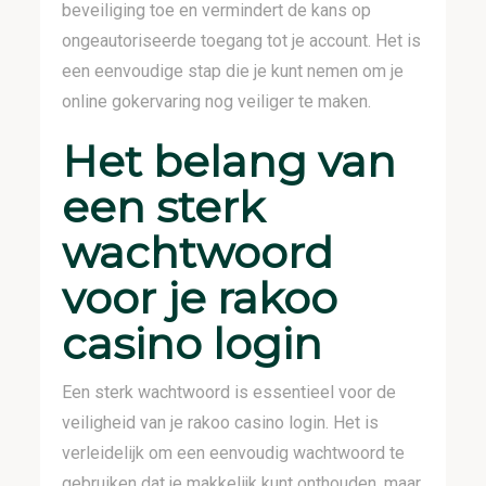
beveiliging toe en vermindert de kans op
ongeautoriseerde toegang tot je account. Het is
een eenvoudige stap die je kunt nemen om je
online gokervaring nog veiliger te maken.
Het belang van
een sterk
wachtwoord
voor je rakoo
casino login
Een sterk wachtwoord is essentieel voor de
veiligheid van je rakoo casino login. Het is
verleidelijk om een eenvoudig wachtwoord te
gebruiken dat je makkelijk kunt onthouden, maar