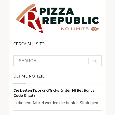
CERCA SUL SITO:
ULTIME NOTIZIE:
Die besten Tipps und Tricks für den N1 Bet Bonus
Code Einsatz
In diesem Artikel werden die besten Strategien ...