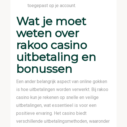
toegepast op je account.
Wat je moet
weten over
rakoo casino
uitbetaling en
bonussen
Een ander belangrijk aspect van online gokken
is hoe uitbetalingen worden verwerkt. Bij rakoo
casino kun je rekenen op snelle en veilige
uitbetalingen, wat essentieel is voor een
positieve ervaring. Het casino biedt
verschillende uitbetalingsmethoden, waaronder