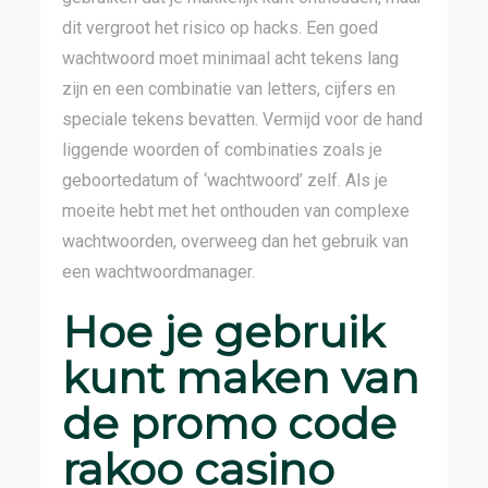
dit vergroot het risico op hacks. Een goed
wachtwoord moet minimaal acht tekens lang
zijn en een combinatie van letters, cijfers en
speciale tekens bevatten. Vermijd voor de hand
liggende woorden of combinaties zoals je
geboortedatum of ‘wachtwoord’ zelf. Als je
moeite hebt met het onthouden van complexe
wachtwoorden, overweeg dan het gebruik van
een wachtwoordmanager.
Hoe je gebruik
kunt maken van
de promo code
rakoo casino