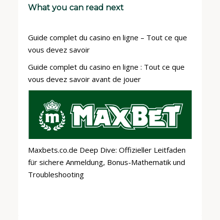
What you can read next
Guide complet du casino en ligne – Tout ce que
vous devez savoir
Guide complet du casino en ligne : Tout ce que
vous devez savoir avant de jouer
Maxbets.co.de Deep Dive: Offizieller Leitfaden
für sichere Anmeldung, Bonus-Mathematik und
Troubleshooting