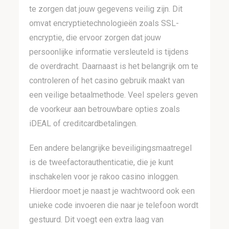
te zorgen dat jouw gegevens veilig zijn. Dit
omvat encryptietechnologieën zoals SSL-
encryptie, die ervoor zorgen dat jouw
persoonlijke informatie versleuteld is tijdens
de overdracht. Daarnaast is het belangrijk om te
controleren of het casino gebruik maakt van
een veilige betaalmethode. Veel spelers geven
de voorkeur aan betrouwbare opties zoals
iDEAL of creditcardbetalingen.
Een andere belangrijke beveiligingsmaatregel
is de tweefactorauthenticatie, die je kunt
inschakelen voor je rakoo casino inloggen.
Hierdoor moet je naast je wachtwoord ook een
unieke code invoeren die naar je telefoon wordt
gestuurd. Dit voegt een extra laag van