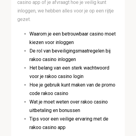
casino app of je afvraagt hoe je veilig kunt
inloggen, we hebben alles voor je op een rijtje
gezet.
Waarom je een betrouwbaar casino moet
kiezen voor inloggen
De rol van beveiligingsmaatregelen bij
rakoo casino inloggen
Het belang van een sterk wachtwoord
voor je rakoo casino login
Hoe je gebruik kunt maken van de promo
code rakoo casino
Wat je moet weten over rakoo casino
uitbetaling en bonussen
Tips voor een veilige ervaring met de
rakoo casino app