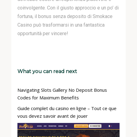
coinvolgente. Con il giusto approccio e un po’ di
fortuna, il bonus senza deposito di Smokace
Casino può trasformarsi in una fantastica
opportunità per vincere!
What you can read next
Navigating Slots Gallery No Deposit Bonus
Codes for Maximum Benefits
Guide complet du casino en ligne – Tout ce que
vous devez savoir avant de jouer