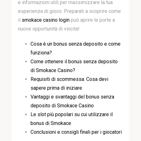
e informazioni utili per massimizzare la tua
esperienza di gioco. Preparati a scoprire come
il
smokace casino login
può aprire le porte a
nuove opportunità di vincita!
Cosa è un bonus senza deposito e come
funziona?
Come ottenere il bonus senza deposito
di Smokace Casino?
Requisiti di scommessa: Cosa devi
sapere prima di iniziare
Vantaggi e svantaggi del bonus senza
deposito di Smokace Casino
Le slot più popolari su cui utilizzare il
bonus di Smokace
Conclusioni e consigli finali per i giocatori