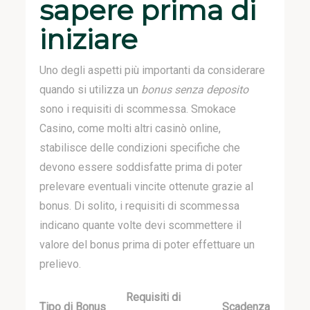
sapere prima di
iniziare
Uno degli aspetti più importanti da considerare
quando si utilizza un
bonus senza deposito
sono i requisiti di scommessa. Smokace
Casino, come molti altri casinò online,
stabilisce delle condizioni specifiche che
devono essere soddisfatte prima di poter
prelevare eventuali vincite ottenute grazie al
bonus. Di solito, i requisiti di scommessa
indicano quante volte devi scommettere il
valore del bonus prima di poter effettuare un
prelievo.
Requisiti di
Tipo di Bonus
Scadenza