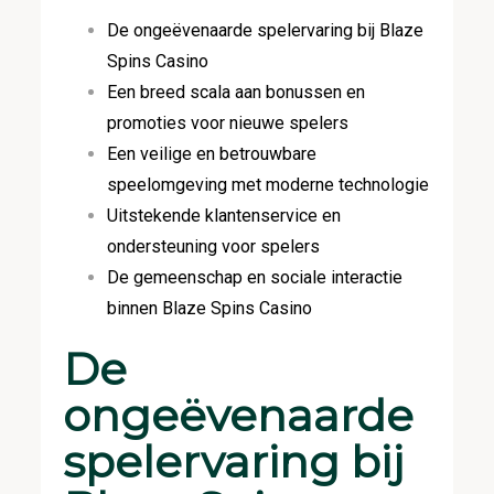
De ongeëvenaarde spelervaring bij Blaze
Spins Casino
Een breed scala aan bonussen en
promoties voor nieuwe spelers
Een veilige en betrouwbare
speelomgeving met moderne technologie
Uitstekende klantenservice en
ondersteuning voor spelers
De gemeenschap en sociale interactie
binnen Blaze Spins Casino
De
ongeëvenaarde
spelervaring bij