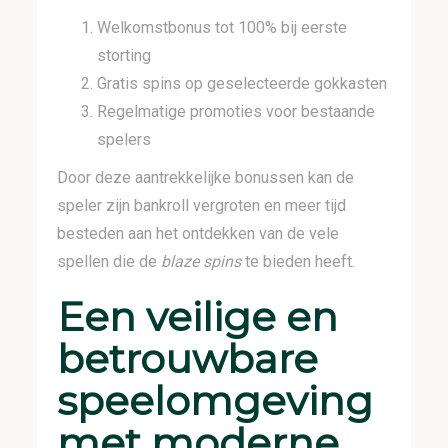
Welkomstbonus tot 100% bij eerste
storting
Gratis spins op geselecteerde gokkasten
Regelmatige promoties voor bestaande
spelers
Door deze aantrekkelijke bonussen kan de
speler zijn bankroll vergroten en meer tijd
besteden aan het ontdekken van de vele
spellen die de
blaze spins
te bieden heeft.
Een veilige en
betrouwbare
speelomgeving
met moderne