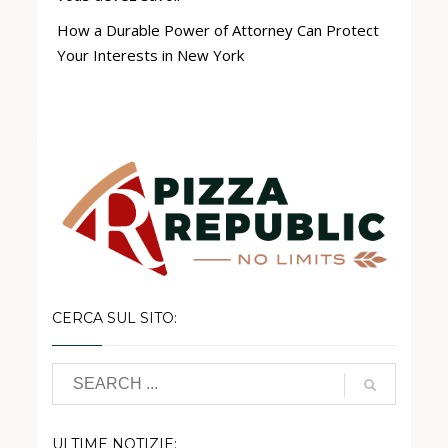
How a Durable Power of Attorney Can Protect
Your Interests in New York
CERCA SUL SITO:
ULTIME NOTIZIE: