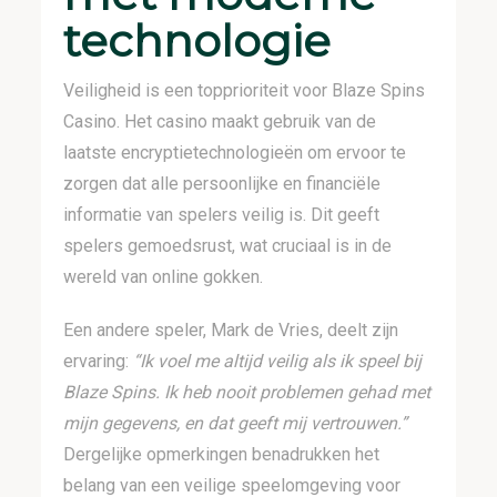
technologie
Veiligheid is een topprioriteit voor Blaze Spins
Casino. Het casino maakt gebruik van de
laatste encryptietechnologieën om ervoor te
zorgen dat alle persoonlijke en financiële
informatie van spelers veilig is. Dit geeft
spelers gemoedsrust, wat cruciaal is in de
wereld van online gokken.
Een andere speler, Mark de Vries, deelt zijn
ervaring:
“Ik voel me altijd veilig als ik speel bij
Blaze Spins. Ik heb nooit problemen gehad met
mijn gegevens, en dat geeft mij vertrouwen.”
Dergelijke opmerkingen benadrukken het
belang van een veilige speelomgeving voor