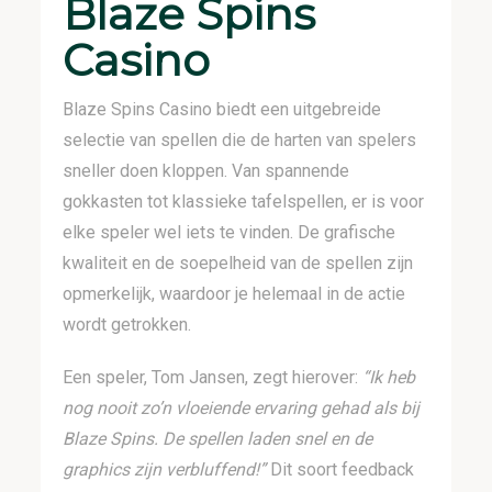
Blaze Spins
Casino
Blaze Spins Casino biedt een uitgebreide
selectie van spellen die de harten van spelers
sneller doen kloppen. Van spannende
gokkasten tot klassieke tafelspellen, er is voor
elke speler wel iets te vinden. De grafische
kwaliteit en de soepelheid van de spellen zijn
opmerkelijk, waardoor je helemaal in de actie
wordt getrokken.
Een speler, Tom Jansen, zegt hierover:
“Ik heb
nog nooit zo’n vloeiende ervaring gehad als bij
Blaze Spins. De spellen laden snel en de
graphics zijn verbluffend!”
Dit soort feedback